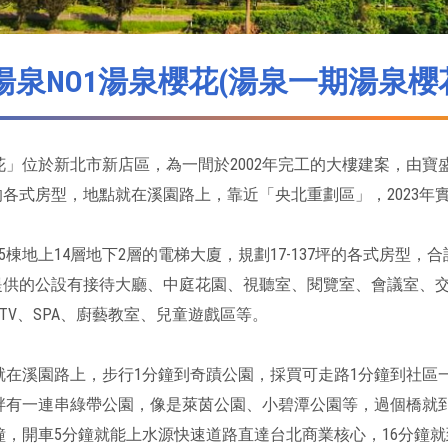
湯泉NO1湯泉櫻花(湯泉一期湯泉櫻
花」位於新北市新店區，為一間於2002年完工的大樓建案，由
7坪的各式房型，地點就在溪園路上，靠近「央北重劃區」，2023年實
5棟地上14層地下2層的電梯大廈，規劃17-137坪的各式房型，
8%，提供的公設有接待大廳、中庭花園、視聽室、閱覽室、會議室
TV、SPA、廚藝教室、兒童遊戲區等。
就在溪園路上，步行1分鐘到奇蹟公園，採買可走路1分鐘到社區
畔有一連串綠帶公園，像是萊茵公園、小碧潭公園等，過個橋就到
分鐘，開車5分鐘就能上水源快速道路直達台北商業核心，16分鐘