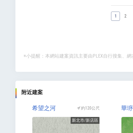
1
2
※小提醒：本網站建案資訊主要由PLEX自行搜集
附近建案
希望之河
華垿
約120公尺
新北市/新店區