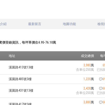
文介紹
最新留言
地圖功能
檢視
實價登錄資訊，每坪單價在
4.95
-
76.10
萬
地址
成交總價
每
3,980
萬
6
溪園路413號13樓
含車位250萬
已扣
溪園路485號3樓
1,220
萬
6
2,428
萬
6
溪園路431號13樓
含車位250萬
已扣
3,800
萬
6
溪園路417號3樓