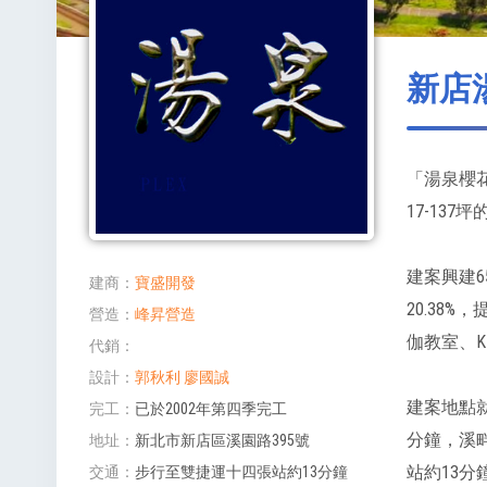
新店
「湯泉櫻
17-13
建案興建6
建商
寶盛開發
20.3
營造
峰昇營造
伽教室、K
代銷
設計
郭秋利
廖國誠
建案地點
完工
已於2002年第四季完工
分鐘，溪
地址
新北市新店區溪園路395號
站約13
交通
步行至雙捷運十四張站約13分鐘