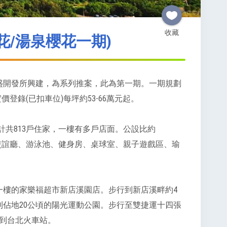
收藏
花/湯泉櫻花一期)
寶盛開發所興建，為系列推案，此為第一期。一期規劃
價登錄(已扣車位)每坪約53-66萬元起。
合計共813戶住家，一樓有多戶店面。公設比約
、交誼廳、游泳池、健身房、桌球室、親子遊戲區、瑜
一樓的家樂福超市新店溪園店。步行到新店溪畔約4
佔地20公頃的陽光運動公園。步行至雙捷運十四張
就到台北火車站。