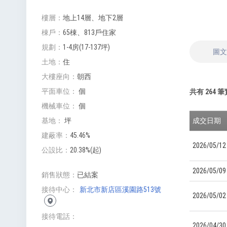
樓層
地上14層、地下2層
棟戶
65棟、813戶住家
規劃
1-4房(17-137坪)
圖
土地
住
大樓座向
朝西
平面車位
個
共有
264
筆
機械車位
個
成交日期
基地
坪
建蔽率
45.46%
2026/05/12
公設比
20.38%(起)
2026/05/09
銷售狀態
已結案
接待中心
新北市新店區溪園路513號
2026/05/02
接待電話
2026/04/30