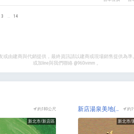
3
...
14
、網友或由建商與代銷提供，最終資訊請以建商或現場銷售提供為
或加line與我們聯絡
@960ivimm
。
新店湯泉美地(湯泉2期/湯泉二期/湯泉II期)
約180公尺
約1
新北市/新店區
新北市/