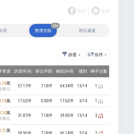
｜
專頁
官網
264
街景
實價登錄
附近建案
篩選
排序
坪單價
房屋坪(A)
車位坪(B)
權狀(A+B)
樓別
轉手次數
5.24
萬
57.17坪
7.18坪
64.34坪
13/14
1
除車位
9.24
萬
17.62坪
0.00坪
17.62坪
3/14
1
8.34
萬
31.87坪
7.18坪
39.05坪
13/14
3
除車位
0.21
萬
58.96坪
7.18坪
66.14坪
3/14
2