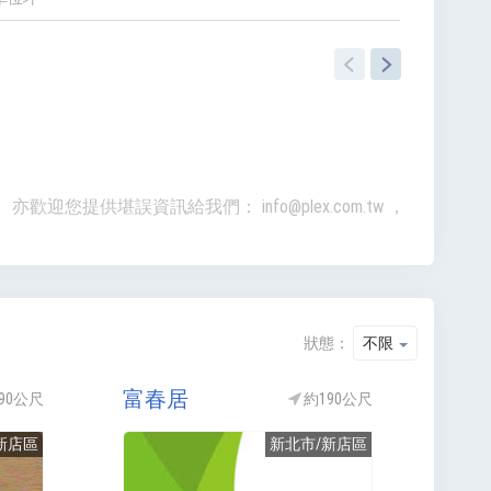
準。亦歡迎您提供堪誤資訊給我們：
info@plex.com.tw
，
狀態：
不限
富春居
90公尺
約190公尺
新店區
新北市/新店區