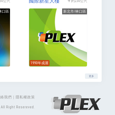
國際新星大樓
30公尺
約230公尺
林口區
新北市/林口區
1990年成屋
更多
聯絡我們
隱私權政策
All Right Resereved.