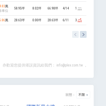
4.83
萬
58.95坪
8.02坪
66.98坪
4/14
1
除車位
5.86
萬
28.63坪
0.00坪
28.63坪
6/11
3
準。亦歡迎您提供堪誤資訊給我們：
info@plex.com.tw
，
狀態：
不限