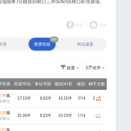
開車7分鐘就到林口三井Outlet與林口昕境廣場。
｜
專頁
官網
499
街景
實價登錄
附近建案
篩選
排序
坪單價
房屋坪(A)
車位坪(B)
權狀(A+B)
樓別
轉手次數
6.99
萬
57.53坪
8.02坪
65.55坪
7/14
2
除車位
0.09
萬
55.20坪
8.02坪
63.23坪
1/14
-
除車位
1.07
萬