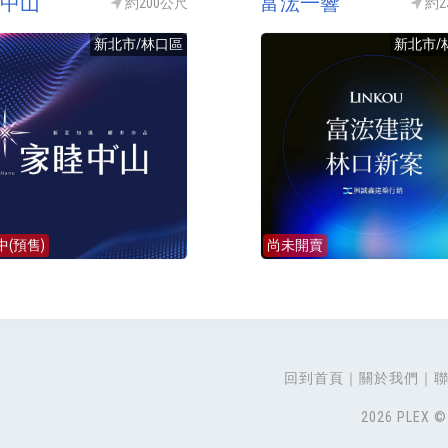
中山
富浤一響
約200公尺
約2
新北市/林口區
新北市/
中(預售)
尚未開賣
回到首頁
關於我們
2026 PLEX © 