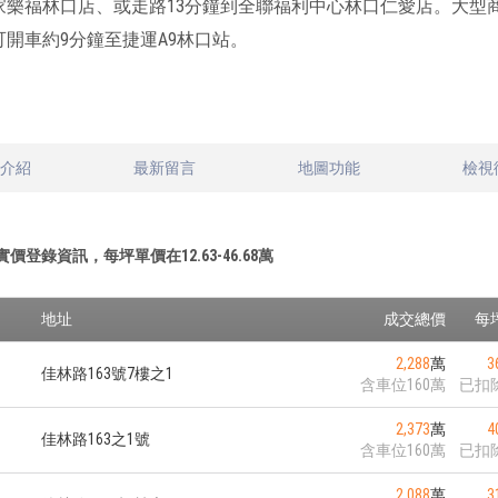
家樂福林口店、或走路13分鐘到全聯福利中心林口仁愛店。大型商場
可開車約9分鐘至捷運A9林口站。
文介紹
最新留言
地圖功能
檢視
實價登錄資訊，每坪單價在
12.63
-
46.68
萬
地址
成交總價
每
2,288
萬
3
佳林路163號7樓之1
含車位160萬
已扣
2,373
萬
4
佳林路163之1號
含車位160萬
已扣
2,088
萬
3