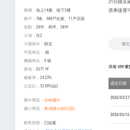
21分鐘至
搭乘捷運
樓層
地上14層、地下3層
棟戶
7棟、388戶住家、11戶店面
規劃
28坪、45坪、58坪
土地
住2
圖
大樓座向
朝北
平面車位
個
機械車位
0 個
共有
499
筆
基地
5571 坪
建蔽率
24.23%
成交日期
公設比
32.00%(起)
2026/03/27
國中學區
佳林國中
國小學區
東湖國小(林口區)
2026/03/16
銷售狀態
已結案