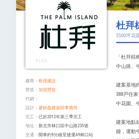
杜拜棕櫚
5500坪花
「杜拜棕
中山路、中
建商
根億建設
建案基地約
營造
加固營造
388戶住
代銷
中花園、
設計
廖錦盈建築師事務所
完工
已於2012年第三季完工
建案地點
地址
新北市林口區中山路235號
鐘，運動
交通
開車約9分鐘至捷運A9林口站