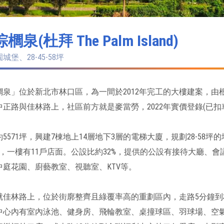
泉(杜拜 The Palm Island)
園城堡、28-45-58坪
櫚泉」位於新北市林口區，為一間於2012年完工的大樓建案，由根
正路與佳林路上，社區前方就是麥當勞，2022年實價登錄(已扣
5571坪，興建7棟地上14層地下3層的電梯大廈，規劃28-58
家，一樓有11戶店面。公設比約32%，提供的公設有接待大廳、
中庭花園、廚藝教室、視聽室、KTV等。
就佳林路上，位於街廓整齊且綠覆率高的重劃區內，走路5分鐘到
中心內有室內泳池、健身房、飛輪教室、桌撞球區、羽球場、空