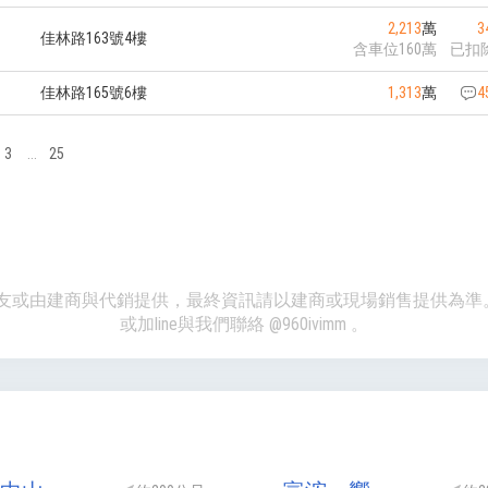
2,213
萬
3
佳林路163號4樓
含車位160萬
已扣
佳林路165號6樓
1,313
萬
4
3
...
25
、網友或由建商與代銷提供，最終資訊請以建商或現場銷售提供為
或加line與我們聯絡
@960ivimm
。