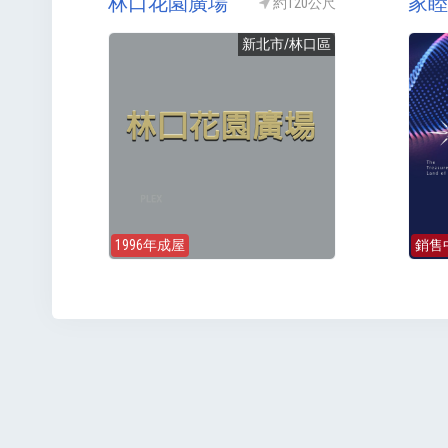
林口花園廣場
家睦
約120公尺
新北市/林口區
1996年成屋
銷售