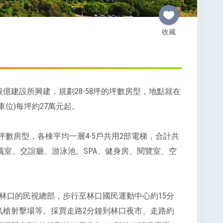
收藏
億建設所興建，規劃28-58坪的坪數房型，地點就在
車位)每坪約27萬元起。
坪的坪數房型，各棟平均一層4-5戶共用2部電梯，合計共
會議室、交誼廳、游泳池、SPA、健身房、閱覽室、空
林口的民視總部，步行至林口國民運動中心約15分
氣槍射擊場等。採買走路2分鐘到林口夜市、走路約