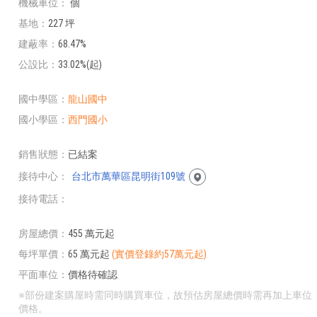
機械車位
個
基地
227 坪
建蔽率
68.47%
公設比
33.02%(起)
國中學區
龍山國中
國小學區
西門國小
銷售狀態
已結案
接待中心
台北市萬華區昆明街109號
接待電話
房屋總價
455 萬元起
每坪單價
65 萬元起
(實價登錄約57萬元起)
平面車位
價格待確認
※部份建案購屋時需同時購買車位，故預估房屋總價時需再加上車位
價格。