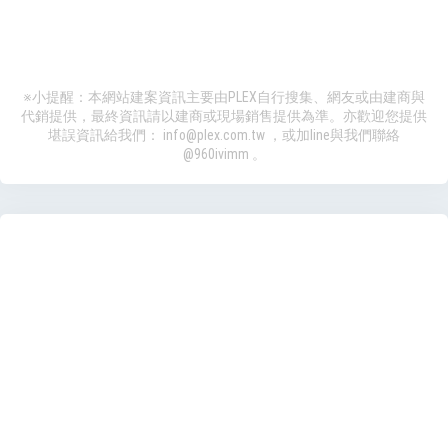
※小提醒：本網站建案資訊主要由PLEX自行搜集、網友或由建商與
代銷提供，最終資訊請以建商或現場銷售提供為準。亦歡迎您提供
堪誤資訊給我們：
info@plex.com.tw
，或加line與我們聯絡
@960ivimm
。