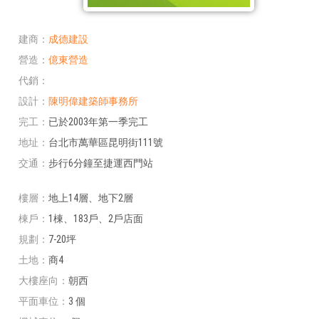
建商
成德建設
營造
億東營造
代銷
設計
陳明偉建築師事務所
完工
已於2003年第一季完工
地址
台北市萬華區昆明街111號
交通
步行6分鐘至捷運西門站
樓層
地上14層、地下2層
棟戶
1棟、183戶、2戶店面
規劃
7-20坪
土地
商4
大樓座向
朝西
平面車位
3 個