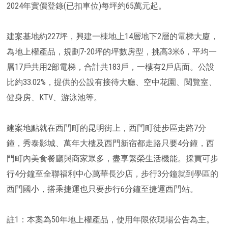
2024年實價登錄(已扣車位)每坪約65萬元起。
建案基地約227坪，興建一棟地上14層地下2層的電梯大廈，
為地上權產品，規劃7-20坪的坪數房型，挑高3米6，平均一
層17戶共用2部電梯，合計共183戶，一樓有2戶店面。公設
比約33.02%，提供的公設有接待大廳、空中花園、閱覽室、
健身房、KTV、游泳池等。
建案地點就在西門町的昆明街上，西門町徒步區走路7分
鐘，秀泰影城、萬年大樓及西門新宿都走路只要4分鐘，西
門町內美食餐廳與商家眾多，盡享繁榮生活機能。採買可步
行4分鐘至全聯福利中心萬華長沙店，步行3分鐘就到學區的
西門國小，搭乘捷運也只要步行6分鐘至捷運西門站。
註1：本案為50年地上權產品，使用年限依現場公告為主。