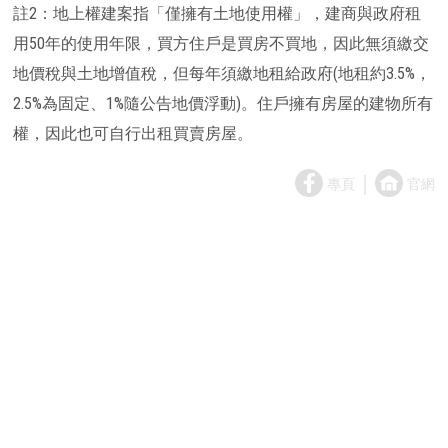
註2：地上權建案指「僅擁有土地使用權」，建商與政府租
用50年的使用年限，買方住戶是買房不買地，因此無須繳交
地價稅與土地增值稅，但每年須繳地租給政府(地租約3.5%，
2.5%為固定、1%隨公告地價浮動)。住戶擁有房屋的建物所有
權，因此也可自行出租買賣房屋。
｜
專頁
官網