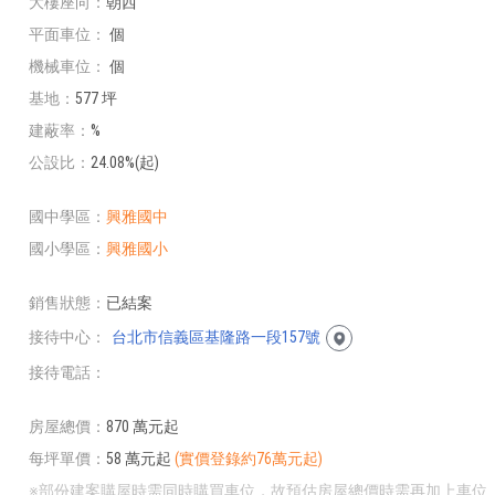
大樓座向
朝西
平面車位
個
機械車位
個
基地
577 坪
建蔽率
%
公設比
24.08%(起)
國中學區
興雅國中
國小學區
興雅國小
銷售狀態
已結案
接待中心
台北市信義區基隆路一段157號
接待電話
房屋總價
870 萬元起
每坪單價
58 萬元起
(實價登錄約76萬元起)
※部份建案購屋時需同時購買車位，故預估房屋總價時需再加上車位