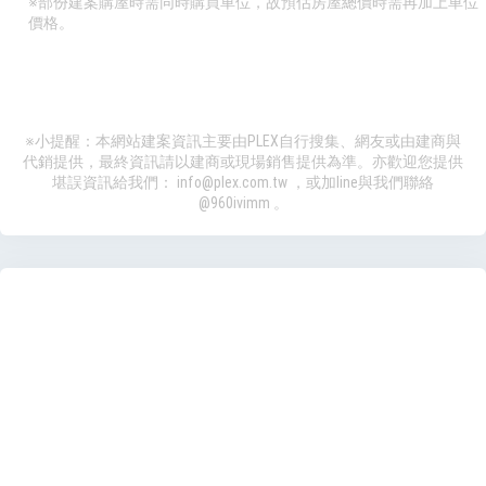
※部份建案購屋時需同時購買車位，故預估房屋總價時需再加上車位
價格。
※小提醒：本網站建案資訊主要由PLEX自行搜集、網友或由建商與
代銷提供，最終資訊請以建商或現場銷售提供為準。亦歡迎您提供
堪誤資訊給我們：
info@plex.com.tw
，或加line與我們聯絡
@960ivimm
。