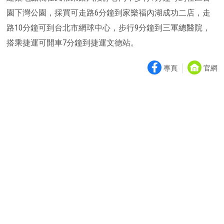
園下灣公園，採買可走路6分鐘到家樂福內湖成功二店，走
路10分鐘可到台北市網球中心，步行9分鐘到三軍總醫院，
搭乘捷運可開車7分鐘到捷運文德站。
｜
專頁
官網