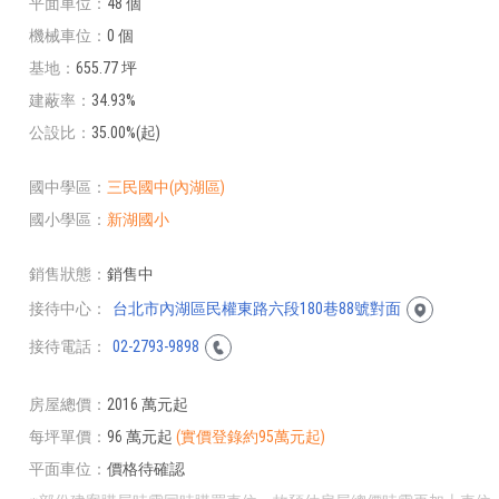
平面車位
48 個
機械車位
0 個
基地
655.77 坪
建蔽率
34.93%
公設比
35.00%(起)
國中學區
三民國中(內湖區)
國小學區
新湖國小
銷售狀態
銷售中
接待中心
台北市內湖區民權東路六段180巷88號對面
接待電話
02-2793-9898
房屋總價
2016 萬元起
每坪單價
96 萬元起
(實價登錄約95萬元起)
平面車位
價格待確認