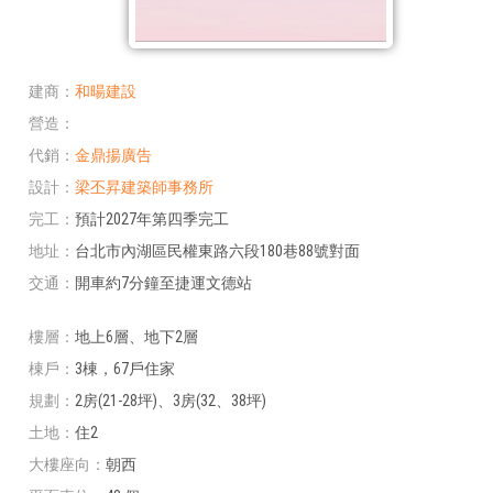
建商
和暘建設
營造
代銷
金鼎揚廣告
設計
梁丕昇建築師事務所
完工
預計2027年第四季完工
地址
台北市內湖區民權東路六段180巷88號對面
交通
開車約7分鐘至捷運文德站
樓層
地上6層、地下2層
棟戶
3棟，67戶住家
規劃
2房(21-28坪)、3房(32、38坪)
土地
住2
大樓座向
朝西