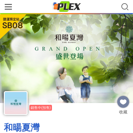
銷售中(預售)
收藏
和暘夏灣