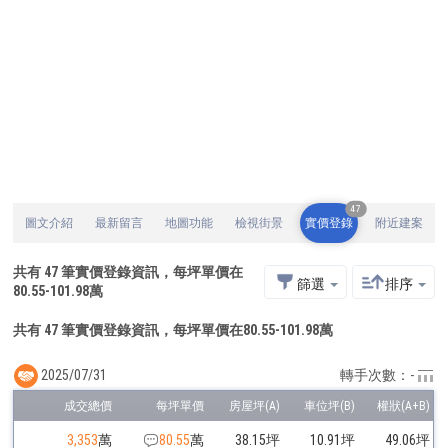
47
圖文介紹
最新留言
地圖功能
檢視街景
實價登錄
附近建案
共有
47
筆實價登錄資訊，每坪單價在
篩選
排序
80.55
-
101.98
萬
共有 47 筆實價登錄資訊，每坪單價在80.55-101.98萬
2025/07/31
轉手次數：-
3,353
萬
80.55
萬
38.15坪
10.91坪
49.06坪