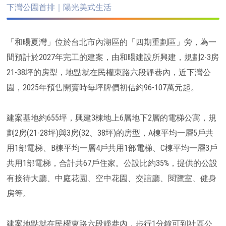
下灣公園首排｜陽光美式生活
「和暘夏灣」位於台北市內湖區的「四期重劃區」旁，為一
間預計於2027年完工的建案，由和暘建設所興建，規劃2-3房
21-38坪的房型，地點就在民權東路六段靜巷內，近下灣公
園，2025年預售開賣時每坪牌價初估約96-107萬元起。
建案基地約655坪，興建3棟地上6層地下2層的電梯公寓，規
劃2房(21-28坪)與3房(32、38坪)的房型，A棟平均一層5戶共
用1部電梯、B棟平均一層4戶共用1部電梯、C棟平均一層3戶
共用1部電梯，合計共67戶住家。公設比約35%，提供的公設
有接待大廳、中庭花園、空中花園、交誼廳、閱覽室、健身
房等。
建案地點就在民權東路六段靜巷內，步行1分鐘可到社區公