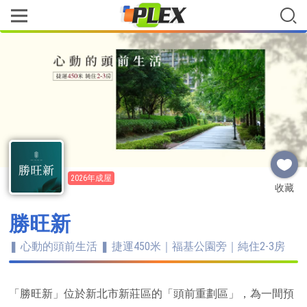
2026年成屋
收藏
勝旺新
❚ 心動的頭前生活 ❚ 捷運450米｜福基公園旁｜純住2-3房
「勝旺新」位於新北市新莊區的「頭前重劃區」，為一間預