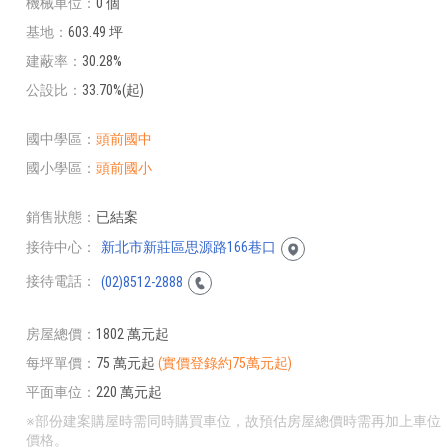
機械車位
0 個
基地
603.49 坪
建蔽率
30.28%
公設比
33.70%(起)
國中學區
頭前國中
國小學區
頭前國小
銷售狀態
已結案
接待中心
新北市新莊區思源路166巷口
接待電話
(02)8512-2888
房屋總價
1802 萬元起
每坪單價
75 萬元起
(實價登錄約75萬元起)
平面車位
220 萬元起
※部份建案購屋時需同時購買車位，故預估房屋總價時需再加上車位
價格。