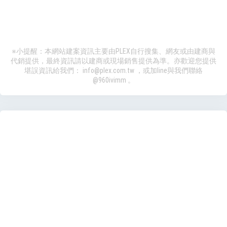
※小提醒：本網站建案資訊主要由PLEX自行搜集、網友或由建商與
代銷提供，最終資訊請以建商或現場銷售提供為準。亦歡迎您提供
堪誤資訊給我們：
info@plex.com.tw
，或加line與我們聯絡
@960ivimm
。