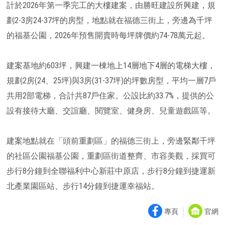
計於2026年第一季完工的大樓建案，由勝旺建設所興建，規
劃2-3房24-37坪的房型，地點就在福德三街上，旁邊為千坪
的福基公園，2026年預售開賣時每坪牌價約74-78萬元起。
建案基地約603坪，興建一棟地上14層地下4層的電梯大樓，
規劃2房(24、25坪)與3房(31-37坪)的坪數房型，平均一層7戶
共用2部電梯，合計共87戶住家。公設比約33.7%，提供的公
設有接待大廳、交誼廳、閱覽室、健身房、兒童遊戲區等。
建案地點就在「頭前重劃區」的福德三街上，旁邊緊鄰千坪
的社區公園福基公園，重劃區街道整齊、市容美觀，採買可
步行8分鐘到全聯福利中心新莊中原店，步行8分鐘到捷運新
北產業園區站、步行14分鐘到捷運幸福站。
｜
專頁
官網