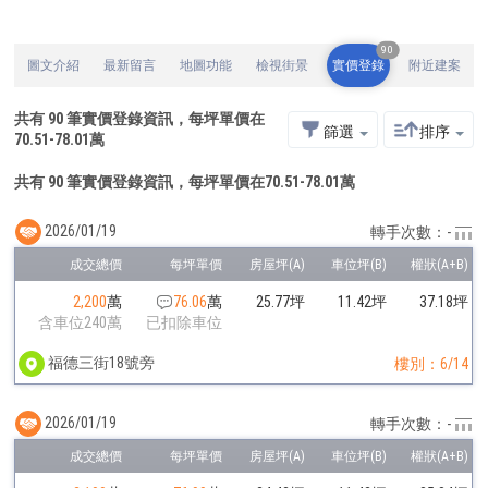
90
圖文介紹
最新留言
地圖功能
檢視街景
實價登錄
附近建案
共有
90
筆實價登錄資訊，每坪單價在
篩選
排序
70.51
-
78.01
萬
共有 90 筆實價登錄資訊，每坪單價在70.51-78.01萬
2026/01/19
轉手次數：-
2,200
萬
76.06
萬
25.77坪
11.42坪
37.18坪
含車位240萬
已扣除車位
福德三街18號旁
樓別：6/14
2026/01/19
轉手次數：-