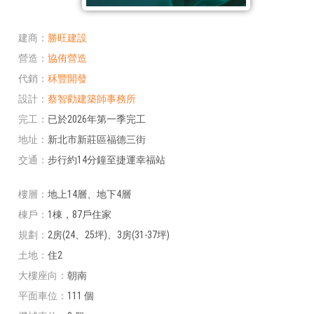
建商
勝旺建設
營造
協侑營造
代銷
秝豐開發
設計
蔡智勸建築師事務所
完工
已於2026年第一季完工
地址
新北市新莊區福德三街
交通
步行約14分鐘至捷運幸福站
樓層
地上14層、地下4層
棟戶
1棟，87戶住家
規劃
2房(24、25坪)、3房(31-37坪)
土地
住2
大樓座向
朝南
平面車位
111 個