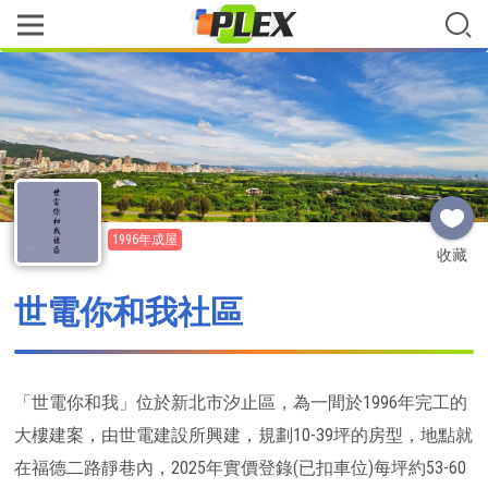
1996年成屋
收藏
世電你和我社區
「世電你和我」位於新北市汐止區，為一間於1996年完工的
大樓建案，由世電建設所興建，規劃10-39坪的房型，地點就
在福德二路靜巷內，2025年實價登錄(已扣車位)每坪約53-60