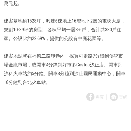
萬元起。
建案基地約1528坪，興建6棟地上16層地下2層的電梯大廈，
規劃10-39坪的房型，各棟平均一層3-6戶，合計共380戶住
家。公設比約22.69%，提供的公設有中庭花園等。
建案地點就在福德二路靜巷內，採買可走路7分鐘到傳統市
場金龍市場，或開車4分鐘到好市多Costco汐止店。開車到
汐科火車站約5分鐘、開車8分鐘到汐止國民運動中心，開車
18分鐘到台北火車站。
｜
專頁
官網