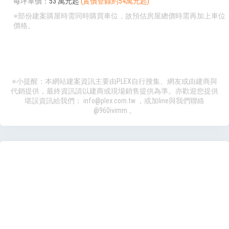
每坪單價
53 萬元起
(實價登錄約54萬元起)
※部份建案購屋時需同時購買車位，故預估房屋總價時需再加上車位
價格。
※小提醒：本網站建案資訊主要由PLEX自行搜集、網友或由建商與
代銷提供，最終資訊請以建商或現場銷售提供為準。亦歡迎您提供
堪誤資訊給我們：
info@plex.com.tw
，或加line與我們聯絡
@960ivimm
。