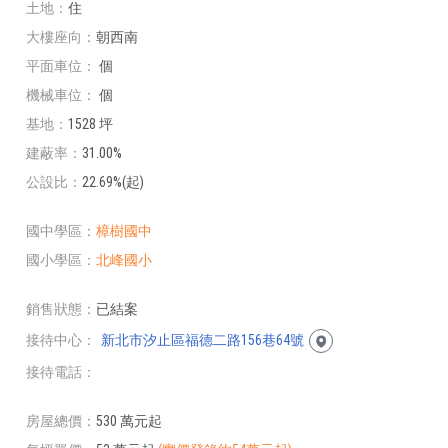
土地
住
大樓座向
朝西南
平面車位
個
機械車位
個
基地
1528 坪
建蔽率
31.00%
公設比
22.69%(起)
國中學區
樟樹國中
國小學區
北峰國小
銷售狀態
已結案
接待中心
新北市汐止區福德二路156巷64號
接待電話
房屋總價
530 萬元起