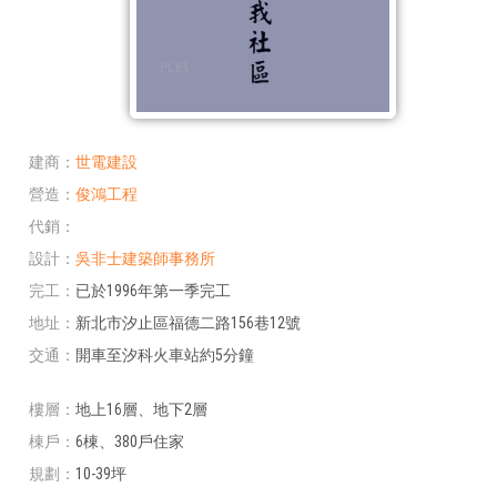
建商
世電建設
營造
俊鴻工程
代銷
設計
吳非士建築師事務所
完工
已於1996年第一季完工
地址
新北市汐止區福德二路156巷12號
交通
開車至汐科火車站約5分鐘
樓層
地上16層、地下2層
棟戶
6棟、380戶住家
規劃
10-39坪