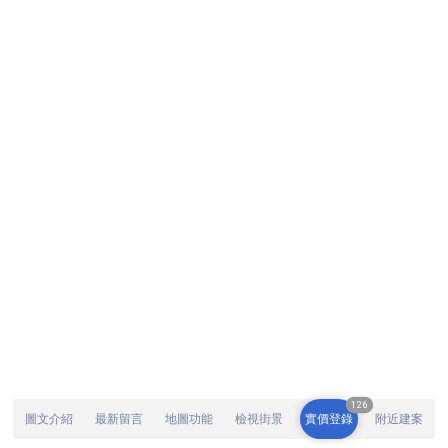
126
圖文介紹
最新留言
地圖功能
檢視街景
實價登錄
附近建案