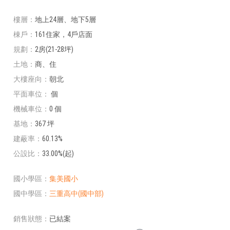
樓層
地上24層、地下5層
棟戶
161住家，4戶店面
規劃
2房(21-28坪)
土地
商、住
大樓座向
朝北
平面車位
個
機械車位
0 個
基地
367 坪
建蔽率
60.13%
公設比
33.00%(起)
國小學區
集美國小
國中學區
三重高中(國中部)
銷售狀態
已結案