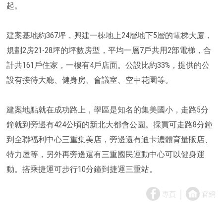
起。
建案基地約367坪，興建一棟地上24層地下5層的電梯大廈，
規劃2房21-28坪的坪數房型，平均一層7戶共用2部電梯，合
計共161戶住家，一樓有4戶店面。公設比約33%，提供的公
設有接待大廳、健身房、會議室、空中花園等。
建案地點就在成功路上，學區是知名的集美國小，走路5分
鐘就到旁邊有424公頃的新北大都會公園。採買可走路8分鐘
到全聯福利中心三重集美店，旁邊還有迪卡濃體育量販店、
特力屋等，另外再旁邊還有三重國民運動中心可以健身運
動。搭乘捷運可步行10分鐘到捷運三重站。
｜
專頁
官網