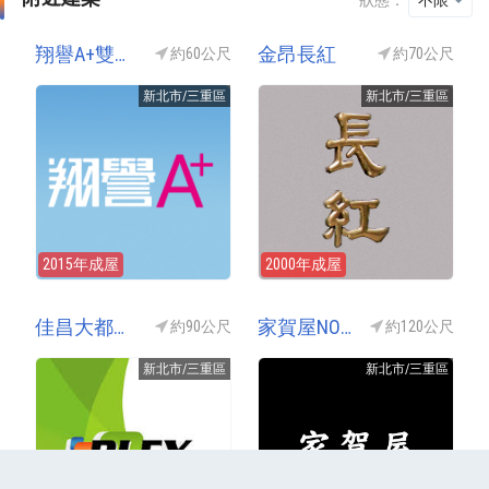
狀態：
不限
翔譽A+雙囍特區
金昂長紅
約60公尺
約70公尺
新北市/三重區
新北市/三重區
2015年成屋
2000年成屋
佳昌大都會9(佳昌大都會NO9/佳昌大都會九期)
家賀屋NO1(家賀屋一期)
約90公尺
約120公尺
新北市/三重區
新北市/三重區