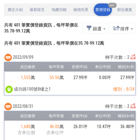
401
圖文介紹
最新留言
地圖功能
檢視街景
實價登錄
附近建案
共有
401
筆實價登錄資訊，每坪單價在
篩選
排序
35.78
-
99.12
萬
共有 401 筆實價登錄資訊，每坪單價在35.78-99.12萬
2022/09/09
轉手次數：2
1,555
萬
55.56
萬
27.99坪
0.00坪
27.99坪
成功路100號8樓之1
樓別：8/24
2022/08/31
轉手次數：2
1,680
萬
46.05
萬
26.01坪
10.47坪
36.48坪
含車位價
含車位坪