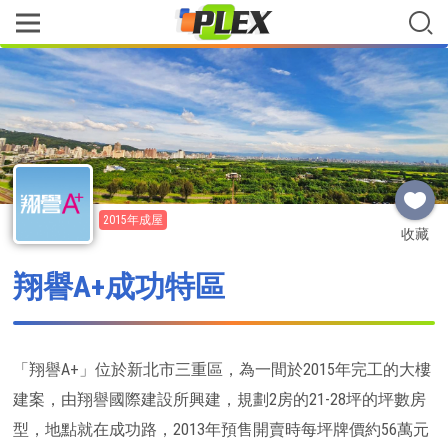
2015年成屋
收藏
翔譽A+成功特區
「翔譽A+」位於新北市三重區，為一間於2015年完工的大樓
建案，由翔譽國際建設所興建，規劃2房的21-28坪的坪數房
型，地點就在成功路，2013年預售開賣時每坪牌價約56萬元