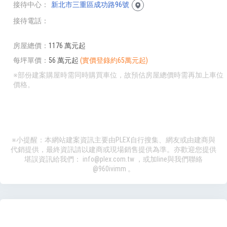
接待中心
新北市三重區成功路96號
接待電話
房屋總價
1176 萬元起
每坪單價
56 萬元起
(實價登錄約65萬元起)
※部份建案購屋時需同時購買車位，故預估房屋總價時需再加上車位
價格。
※小提醒：本網站建案資訊主要由PLEX自行搜集、網友或由建商與
代銷提供，最終資訊請以建商或現場銷售提供為準。亦歡迎您提供
堪誤資訊給我們：
info@plex.com.tw
，或加line與我們聯絡
@960ivimm
。