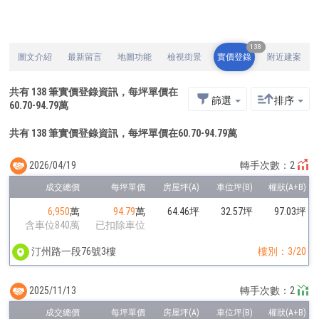
138
圖文介紹
最新留言
地圖功能
檢視街景
實價登錄
附近建案
共有
138
筆實價登錄資訊，每坪單價在
篩選
排序
60.70
-
94.79
萬
共有 138 筆實價登錄資訊，每坪單價在60.70-94.79萬
2026/04/19
轉手次數：2
6,950
萬
94.79
萬
64.46坪
32.57坪
97.03坪
含車位840萬
已扣除車位
汀州路一段76號3樓
樓別：3/20
2025/11/13
轉手次數：2