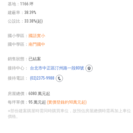
基地
1166 坪
建蔽率
38.39%
公設比
33.38%(起)
國小學區
國語實小
國中學區
南門國中
銷售狀態
已結案
接待中心
台北市中正區汀州路一段80號
接待電話
(02)2375-9988
房屋總價
6080 萬元起
每坪單價
95 萬元起
(實價登錄約90萬元起)
※部份建案購屋時需同時購買車位，故預估房屋總價時需再加上車位
價格。