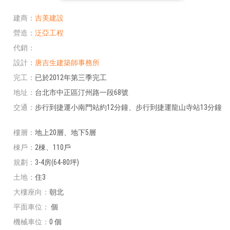
建商
吉美建設
營造
泛亞工程
代銷
設計
唐吉生建築師事務所
完工
已於2012年第三季完工
地址
台北市中正區汀州路一段68號
交通
步行到捷運小南門站約12分鐘、步行到捷運龍山寺站13分鐘
樓層
地上20層、地下5層
棟戶
2棟、110戶
規劃
3-4房(64-80坪)
土地
住3
大樓座向
朝北
平面車位
個
機械車位
0 個