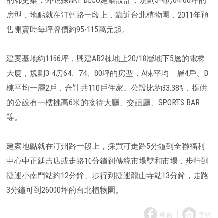
的都更案，外觀採ART DECO建築設計，規劃3-4房64-80坪的
房型，地點就在汀州路一段上，靠近台北植物園，2011年預
售開賣時每坪牌價約95-115萬元起。
建案基地約1166坪，興建AB2棟地上20/18層地下5層的電梯
大廈，規劃3-4房64、74、80坪的房型，A棟平均一層4戶、B
棟平均一層2戶，合計共110戶住家。公設比約33.38%，提供
的公設有一樓挑高6米的接待大廳、交誼廳、SPORTS BAR
等。
建案地點就在汀州路一段上，採買可走路5分鐘到全聯福利
中心中正延吉店或走路10分鐘到傳統市場雙和市場，步行到
捷運小南門站約12分鐘、步行到捷運龍山寺站13分鐘，走路
3分鐘可到26000坪的台北植物園。
｜
專頁
官網