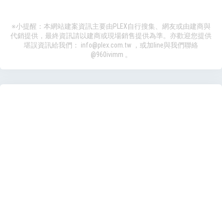
※小提醒：本網站建案資訊主要由PLEX自行搜集、網友或由建商與
代銷提供，最終資訊請以建商或現場銷售提供為準。亦歡迎您提供
堪誤資訊給我們：
info@plex.com.tw
，或加line與我們聯絡
@960ivimm
。