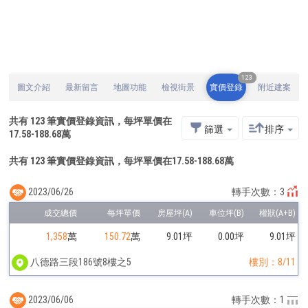
123
圖文介紹
最新留言
地圖功能
檢視街景
實價登錄
附近建案
共有
123
筆實價登錄資訊，每坪單價在
篩選
排序
17.58
-
188.68
萬
共有 123 筆實價登錄資訊，每坪單價在17.58-188.68萬
2023/06/26
轉手次數：3
1,358
萬
150.72
萬
9.01坪
0.00坪
9.01坪
八德路三段186號8樓之5
樓別：8/11
2023/06/06
轉手次數：1