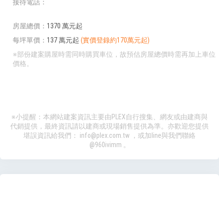
接待電話
房屋總價
1370 萬元起
每坪單價
137 萬元起
(實價登錄約170萬元起)
※部份建案購屋時需同時購買車位，故預估房屋總價時需再加上車位
價格。
※小提醒：本網站建案資訊主要由PLEX自行搜集、網友或由建商與
代銷提供，最終資訊請以建商或現場銷售提供為準。亦歡迎您提供
堪誤資訊給我們：
info@plex.com.tw
，或加line與我們聯絡
@960ivimm
。