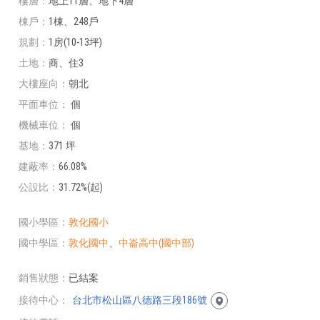
樓層
地上11層、地下4層
棟戶
1棟、248戶
規劃
1房(10-13坪)
土地
商、住3
大樓座向
朝北
平面車位
個
機械車位
個
基地
371 坪
建蔽率
66.08%
公設比
31.72%(起)
國小學區
敦化國小
國中學區
敦化國中
、
中崙高中(國中部)
銷售狀態
已結案
接待中心
台北市松山區八德路三段186號