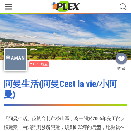
2006年成屋
收藏
阿曼生活(阿曼Cest la vie/小阿
曼)
「阿曼生活」位於台北市松山區，為一間於2006年完工的大
樓建案，由鴻強開發所興建，規劃8-23坪的房型，地點就在