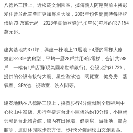
八德路三段上、近松菸文創園區。據傳藝人阿翔與前主播彭
愛佳曾於此置產而更加聲名大噪，2005年預售開賣時每坪牌
價約70-75萬元起，2023年實價登錄(已扣車位)每坪約137-154
萬元起。
建案基地約371坪，興建一棟地上11層地下4層的電梯大廈，
規劃8-23坪的房型，平均一層28戶共用4部電梯，合計共248
戶，一樓有1戶店面(現為國泰世華銀行)。公設比約31.72%，
提供的公設有接待大廳、星空游泳池、閱覽室、健身房、蒸
氣室、SPA池、視聽室、洗衣間等。
建案地點在八德路三段上，採買步行4分鐘就到全聯福利中
心松山中崙店。步行至捷運台北小巨蛋站約10分鐘，小巨蛋
旁就是台北體育館，館內有田徑場、健身房、游泳池、體育
館等，運動休閒散步都方便。步行8分鐘到松山文創園區。