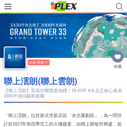
結案(興建中)
收藏
聯上澐朗(聯上雲朗)
【聯上澐朗】至高33層雙星地標｜30-65坪 #央北正核心最美
2000坪湖泊森林庭園
「聯上澐朗」位於新北市新店區「央北重劃區」，為一間預
計於2027年第四季完工的大樓建案，由聯上開發所興建，規