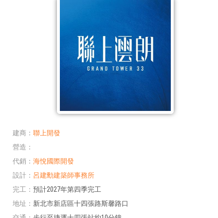
建商
聯上開發
營造
代銷
海悅國際開發
設計
呂建勳建築師事務所
完工
預計2027年第四季完工
地址
新北市新店區十四張路斯馨路口
交通
步行至捷運十四張站約10分鐘