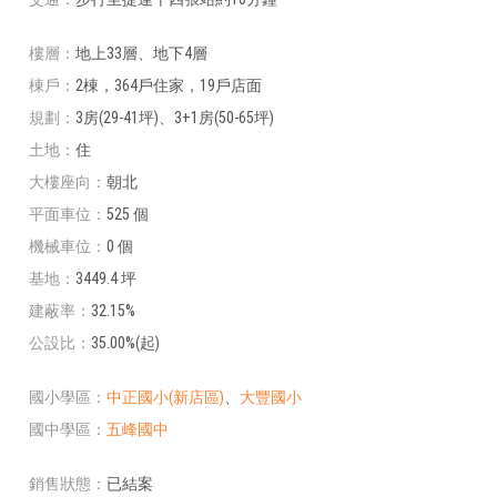
樓層
地上33層、地下4層
棟戶
2棟，364戶住家，19戶店面
規劃
3房(29-41坪)、3+1房(50-65坪)
土地
住
大樓座向
朝北
平面車位
525 個
機械車位
0 個
基地
3449.4 坪
建蔽率
32.15%
公設比
35.00%(起)
國小學區
中正國小(新店區)
、
大豐國小
國中學區
五峰國中
銷售狀態
已結案