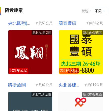
附近建案
狀態：
不限
央北鳳翔(興遠鳳翔)
國泰豐碩
約50公尺
約50公尺
新北市/新店區
新北市/新店區
2025年成屋
2023年成屋
將捷旅闊
央北鑫建築
約60公尺
約110公尺
新北市/新店區
新北市/新店區