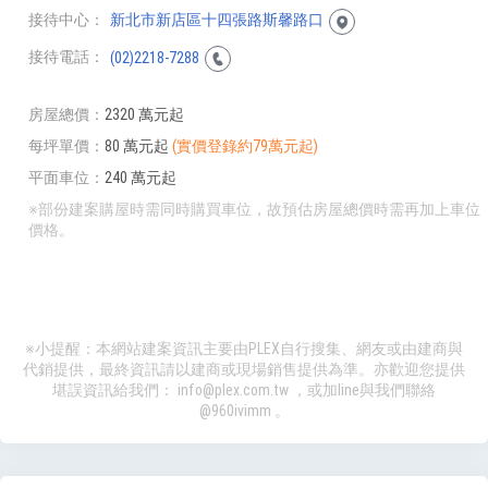
接待中心
新北市新店區十四張路斯馨路口
接待電話
(02)2218-7288
房屋總價
2320 萬元起
每坪單價
80 萬元起
(實價登錄約79萬元起)
平面車位
240 萬元起
※部份建案購屋時需同時購買車位，故預估房屋總價時需再加上車位
價格。
※小提醒：本網站建案資訊主要由PLEX自行搜集、網友或由建商與
代銷提供，最終資訊請以建商或現場銷售提供為準。亦歡迎您提供
堪誤資訊給我們：
info@plex.com.tw
，或加line與我們聯絡
@960ivimm
。