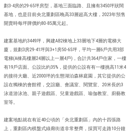
劃3-4房的29-65坪房型，基地三面臨路、且擁有3450坪狀闊
基地，也是目前央北重劃區晚高33層超高大樓，2023年預售
開賣時每坪牌價約80-85萬元起。
建案基地約3449坪，興建AB2棟地上33層地下4層的電梯大
廈，規劃3房29-41坪與3+1房50-65坪，平均一層6戶共用3部
電梯(A棟高樓層24層以上一層4戶)，合計共364戶住家，一樓
有19戶店面。公設比約35%，提供的公設有有一樓挑高11米4
的接待大廳、近2000坪的生態湖泊森林庭園，其它提供的公
設在獨棟的會館裡，交誼廳、會議室、閱覽室、20米長的3
泳道游泳池、親子遊戲區、兒童遊戲區、瑜伽教室、廚藝教
室等。
建案地點就在有近40公頃的「央北重劃區」內的十四張路
上，重劃區內棋盤式綠廊街道非常整齊，採買可走路10分鐘