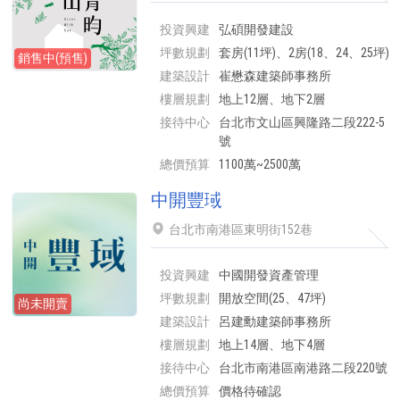
投資興建
弘碩開發建設
坪數規劃
套房(11坪)、2房(18、24、25坪)
銷售中(預售)
建築設計
崔懋森建築師事務所
樓層規劃
地上12層、地下2層
接待中心
台北市文山區興隆路二段222-5
號
總價預算
1100萬~2500萬
中開豐琙
台北市南港區東明街152巷
投資興建
中國開發資產管理
坪數規劃
開放空間(25、47坪)
尚未開賣
建築設計
呂建勳建築師事務所
樓層規劃
地上14層、地下4層
接待中心
台北市南港區南港路二段220號
總價預算
價格待確認