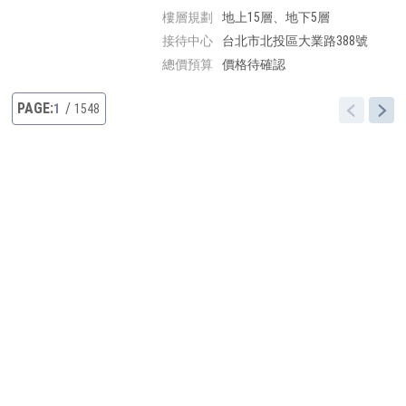
樓層規劃
地上15層、地下5層
接待中心
台北市北投區大業路388號
總價預算
價格待確認
1
1548