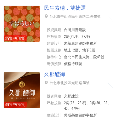
民生素晴．雙捷運
台北市中山區民生東路二段48號
投資興建
台灣川普建設
坪數規劃
2房(21坪、27坪)
銷售中(預售)
建築設計
朱騰惠建築師事務所
樓層規劃
地上12層、地下3層
接待中心
台北市民生東路二段48號
總價預算
價格待確認
久郡醴御
台北市北投區光明路48號
投資興建
久郡建設
坪數規劃
2房(22、28坪)、3房(30、38、
銷售中(預售)
45、47坪)
建築設計
吳成榮建築師事務所