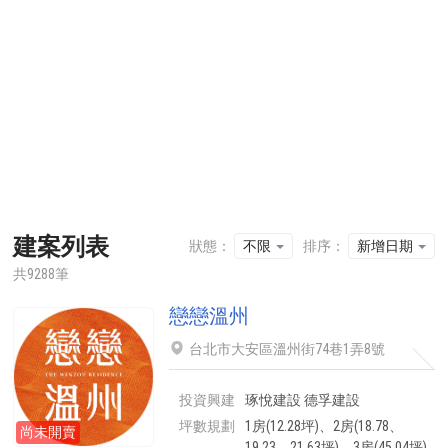
建案列表
狀態：
不限
排序：
新增日期
共9288筆
戀戀溫州
台北市大安區溫州街74巷1弄8號
投資興建
琢悅建設 德孚建設
坪數規劃
1房(12.28坪)、2房(18.78、
尚未開賣
19.23、21.63坪)、3房(45.04坪)