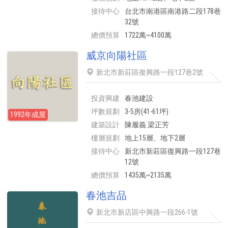
接待中心
台北市南港區南港路二段178巷
32號
總價預算
1722萬~4100萬
威京向陽社區
新北市新莊區復興路一段127巷2號
投資興建
春池建設
坪數規劃
3-5房(41-61坪)
1992年成屋
建築設計
陳履義 梁正芳
樓層規劃
地上15層、地下2層
接待中心
新北市新莊區復興路一段127巷
12號
總價預算
1435萬~2135萬
春池吉品
新北市新店區中興路一段266-1號