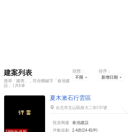
建案列表
狀態：
排序：
不限
新增日期
搜尋「建商」，符合關鍵字「春池建
設」 | 共6筆
夏木漱石行雲區
台北市文山區政大二街131號
投資興建
春池建設
坪數規劃
2-4房(24-45坪)