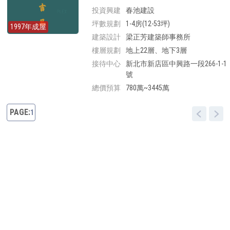
投資興建
春池建設
坪數規劃
1-4房(12-53坪)
1997年成屋
建築設計
梁正芳建築師事務所
樓層規劃
地上22層、地下3層
接待中心
新北市新店區中興路一段266-1-1
號
總價預算
780萬~3445萬
1