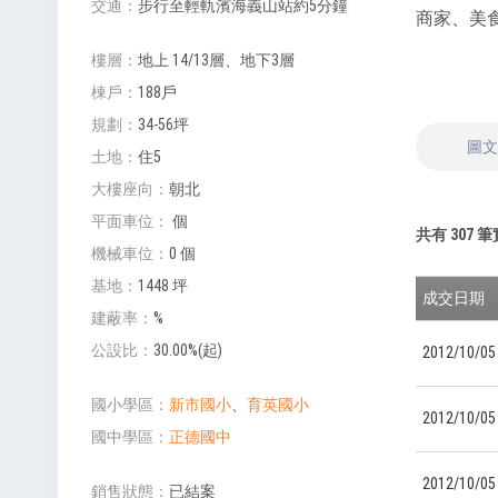
交通
步行至輕軌濱海義山站約5分鐘
商家、美
樓層
地上 14/13層、地下3層
棟戶
188戶
規劃
34-56坪
圖
土地
住5
大樓座向
朝北
平面車位
個
共有
307
筆
機械車位
0 個
基地
1448 坪
成交日期
建蔽率
%
公設比
30.00%(起)
2012/10/05
國小學區
新市國小
、
育英國小
2012/10/05
國中學區
正德國中
2012/10/05
銷售狀態
已結案