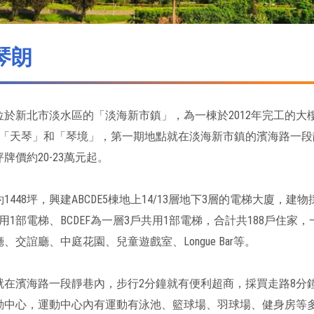
琴朗
位於新北市淡水區的「淡海新市鎮」，為一棟於2012年完工的
「天琴」和「琴境」，第一期地點就在淡海新市鎮的濱海路一段靜巷內
牌價約20-23萬元起。
1448坪，興建ABCDE5棟地上14/13層地下3層的電梯大廈，建物
用1部電梯、BCDEF為一層3戶共用1部電梯，合計共188戶住家
、交誼廳、中庭花園、兒童遊戲室、Longue Bar等。
就在濱海路一段靜巷內，步行2分鐘就有便利超商，採買走路8分
動中心，運動中心內有運動有泳池、籃球場、羽球場、健身房等多