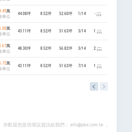
8.49
萬
44.08坪
8.52坪
52.60坪
1/14
-
除車位
6.08
萬
43.11坪
8.52坪
51.63坪
3/14
1
除車位
6.67
萬
48.30坪
8.52坪
56.82坪
3/14
2
除車位
6.72
萬
43.11坪
8.52坪
51.63坪
7/14
1
除車位
準。亦歡迎您提供堪誤資訊給我們：
info@plex.com.tw
，