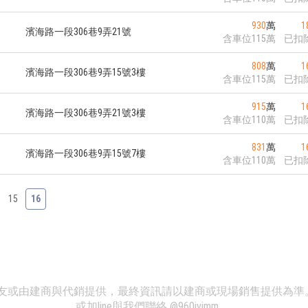
930
萬
1
濱海路一段306巷9弄21號
含車位115萬
已扣
808
萬
1
濱海路一段306巷9弄15號3樓
含車位115萬
已扣
915
萬
1
濱海路一段306巷9弄21號3樓
含車位110萬
已扣
831
萬
1
濱海路一段306巷9弄15號7樓
含車位110萬
已扣
15
16
、網友或由建商與代銷提供，最終資訊請以建商或現場銷售提供為
或加line與我們聯絡
@960ivimm
。