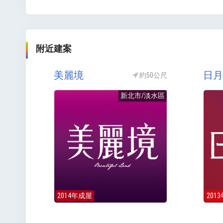
附近建案
美麗境
日月
約50公尺
新北市/淡水區
2014年成屋
201