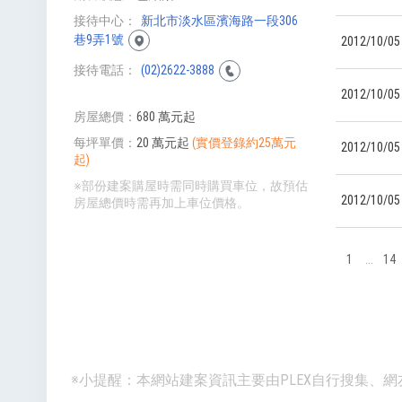
接待中心
新北市淡水區濱海路一段306
巷9弄1號
2012/10/05
接待電話
(02)2622-3888
2012/10/05
房屋總價
680 萬元起
每坪單價
20 萬元起
(實價登錄約25萬元
2012/10/05
起)
※部份建案購屋時需同時購買車位，故預估
2012/10/05
房屋總價時需再加上車位價格。
1
...
14
※小提醒：本網站建案資訊主要由PLEX自行搜集