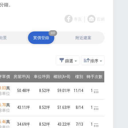
分鐘。
｜
專頁
官網
307
街景
實價登錄
附近建案
篩選
排序
坪單價
房屋坪(A)
車位坪(B)
權狀(A+B)
樓別
轉手次數
8.03
萬
50.48坪
8.52坪
59.01坪
11/14
1
除車位
6.70
萬
43.11坪
8.52坪
51.63坪
8/14
1
除車位
6.46
萬
34.69坪
8.52坪
43.22坪
7/13
1
除車位