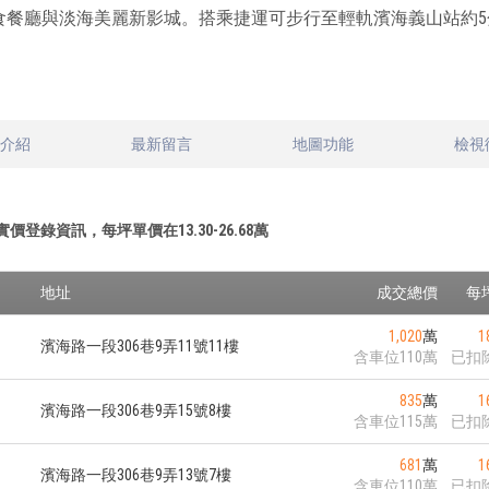
食餐廳與淡海美麗新影城。搭乘捷運可步行至輕軌濱海義山站約5
文介紹
最新留言
地圖功能
檢視
實價登錄資訊，每坪單價在
13.30
-
26.68
萬
地址
成交總價
每
1,020
萬
1
濱海路一段306巷9弄11號11樓
含車位110萬
已扣
835
萬
1
濱海路一段306巷9弄15號8樓
含車位115萬
已扣
681
萬
1
濱海路一段306巷9弄13號7樓
含車位110萬
已扣