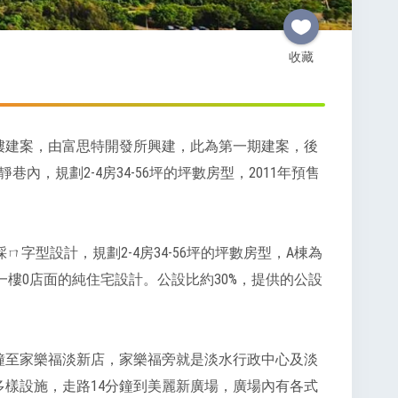
收藏
大樓建案，由富思特開發所興建，此為第一期建案，後
，規劃2-4房34-56坪的坪數房型，2011年預售
採ㄇ字型設計，規劃2-4房34-56坪的坪數房型，A棟為
，一樓0店面的純住宅設計。公設比約30%，提供的公設
鐘至家樂福淡新店，家樂福旁就是淡水行政中心及淡
樣設施，走路14分鐘到美麗新廣場，廣場內有各式