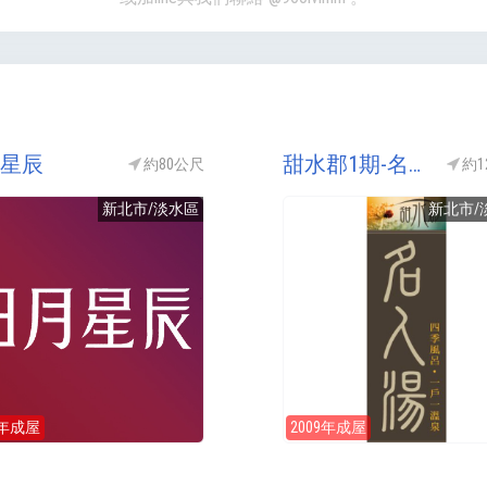
星辰
甜水郡1期-名人湯(甜水郡名人湯)
約80公尺
約1
新北市/淡水區
新北市/
3年成屋
2009年成屋