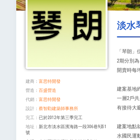
淡水
「琴朗」
2期分別為
開賣時每坪
建商
富思特開發
建案基地約
營造
百盛營造
一層2戶共
代銷
富思特開發
有接待大廳
設計
蔡智勸建築師事務所
完工
已於2012年第三季完工
建案地點
地址
新北市淡水區濱海路一段306巷9弄1
號
水國民運