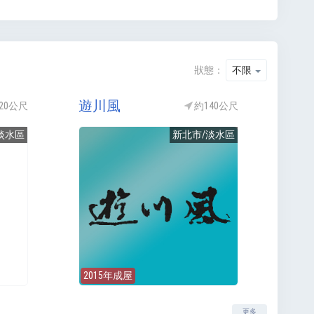
狀態：
不限
遊川風
20公尺
約140公尺
淡水區
新北市/淡水區
2015年成屋
更多