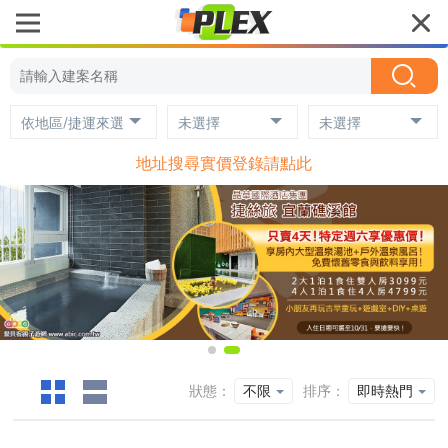
依地區/捷運來選
未選擇
未選擇
地址搜尋實價登錄請點此
狀態：
不限
排序：
即時熱門