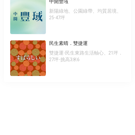
中開豐琙
新陽綠地、公園綠帶、均質居境、
25-47坪
民生素晴．雙捷運
雙捷運-民生東路生活軸心、21坪．
27坪-挑高3米6