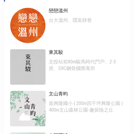
戀戀溫州
台大溫州、隱富靜巷
東其駿
北投站前80m駿馬時代門戶、2-3
房、SRC鋼骨國際寓所
文山青昀
面興隆國小 | 200m四千坪興隆公園 |
400m文山森林公園-趣探險之丘