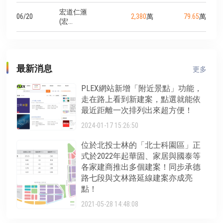
齡橋、重陽橋、洲美快、環河北
二路一段上，走路5分鐘就到公
宏道仁滙
路等，往來士林、北投、淡水、
23號公園，步行10分鐘到輕軌台
06/20
2,380
萬
79.65
萬
(宏...
三重都方便。開車10分鐘至台北
北海洋大學站，採買可開車5分
火車站。
鐘就到家樂福淡新店，開車到淡
水國民運動中心大概5分鐘，運
動中心內有室內溫水泳池、桌撞
球、健身房、兒童遊戲室、戶外
最新消息
更多
攀岩場等。開車8分鐘到淡水禮
萊廣場與國賓影城，開車到捷運
PLEX網站新增「附近景點」功能，
淡水站約12分鐘。
走在路上看到新建案，點選就能依
最近距離一次排列出來超方便！
2024-01-17 15:26:50
位於北投士林的「北士科園區」正
式於2022年起華固、家居與國泰等
各家建商推出多個建案！同步承德
路七段與文林路延線建案亦成亮
點！
2021-05-28 14:48:08