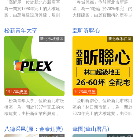
另有4戶辦公室。公設比約
有一樓挑高6米的接待大廳、交
「高鮮屋」位於新北市新店區，
「春城麗都」位於新北市新莊
33%，提供近千坪的公設，有一
誼廳、健身房、兒童遊戲區、瑜
為一間於1998年完工的大樓建
區，為一間預計於2026年完工的
樓挑高7米8的接待大廳、中庭花
伽教室、廚藝教室等。 建案對
案，由萬展建設所興建，規劃
大樓建案，由麗寶機構的廣春城
園、空中花園、交誼廳、會議
面就是有424公頃新北大都會公
14-31坪的房型，地點就在安康
建設所興建，規劃21-45坪的坪
室、閱覽室、視聽室、健身房、
園，大都會公園比大安森林公園
路二段靜巷內，2023年實價登錄
數房型，地點就在新莊副都心的
松新青年大亨
亞昕昕聯心
親子遊戲區、兒童遊戲區、
大16倍，若要搭乘捷運的話，步
(已扣車位)每坪約38-42萬元起。
中原路上，正對面為中平國中，
SPA、KTV、俱樂部、瑜伽教
行至捷運三重站約9分鐘，捷運
新北市/板橋區
新北市/林口區
建案興建ABC3棟地上15層地下3
2026年實際登錄每坪約72-74萬
室、廚藝教室、Lounge Bar、琴
站旁有潤泰CITYLINK興建中，且
層的電梯大廈，規劃14-31坪的
元起。 建案基地約1029坪，興
房、讀書室、家教教室等。 建
學區為三重知名的明星學校-集
房型，挑高4米2，合計共218戶
建一棟地上24層地下5層的電梯
案就在新泰路上，新泰商圈從平
美國小，走到集美國小約10分
住家，一樓有4戶店面(有一戶為
大廈，規劃辦公室(21-25坪)及3
民美食到高級餐廳，採買休閒
鐘，國小旁有三重國民運動中
聯邦銀行)。公設比約20.55%，
房(31-45坪)的坪數房型，合計共
等，應有盡有，步行2分鐘至全
心、迪卡儂、家樂福等，非常方
提供的公設有親子遊戲室、媽媽
120戶住家，另有198戶辦公室。
聯福利中心新莊建中店、或走路
便。
教室、中庭花園等。 建案地點
公設比約34-35%，提供的公設有
4分鐘到新莊傳統市場廟街市
就在安康路二段靜巷內，採買可
接待大廳、中庭花園、空中花
場。休閒運動方面，步行5分鐘
1997年成屋
2023年成屋
走路1分鐘到家樂福超市新店安
園、交誼廳、會議室、閱覽室、
可至2100坪大的新泰公園，走路
康店，或走路3分鐘到全聯福利
健身房、兒童遊戲區、KTV、
「松新青年大亨」位於新北市板
「亞昕昕聯心」位於新北市林口
5分鐘可至22公頃的新莊運動公
中心新店安康店，開車9分鐘可
Lounge Bar等。 建案地點就在新
橋區，為一間於1997年完工的大
區的「林口新市鎮」，為一間於
園。搭乘捷運可步行6分鐘可至
到捷運新店站。
莊副都心的中原路上，正對面為
樓建案，由松新企業所興建，土
2023年完工的大樓建案，由亞昕
捷運新莊站。
學區中平國中，走路4分鐘就到
地分區為工業區，規劃8-40坪的
國際開發與佳穎精密科技、美勝
中平商圈，商圈有方便的生活機
坪數房型，地點就在中山路二段
美開發所共同興建，規劃2-4房
八德采邑(原：金泰鈺寶)
華園(華山君品)
能，採買可步行6分鐘至家樂福
上，2025年實價登錄(已扣車位)
26-51坪的房型，地點就在仁愛