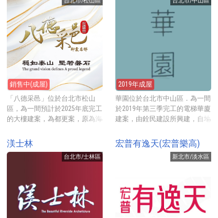
新莊中平店。行政院新莊聯合辦
台北市/松山區
台北市/中山區
每坪約41-77萬元起。 建案興建
二路上，靠近林口昕境廣場，
公大樓就在旁邊走路約6分鐘，
地上12層地下3層的電梯大廈，
2019年預售開賣時每坪牌價45-
若要搭乘捷運步行至捷運泰山站
規劃8-40坪的坪數房型，合計共
48萬元起。 建案基地約935坪，
約6分鐘。
199戶，一樓有店面。公設比約
興建AB2棟地上13/30層地下4層
21.6%。 建案地點就在中山路二
的電梯大廈，土地分區為商，規
段上，採買可步行3分鐘至家樂
劃2房(26、30坪)、3房(39、42、
福板橋店、步行約5分鐘到全聯
44坪)、4房51坪的房型，A棟平
福利中心板橋中山店、或步行6
均一層8戶共用3部電梯，B棟平
銷售中(成屋)
2019年成屋
分鐘到傳統市場興隆市場，搭乘
均一層6戶共用2部電梯，合計共
捷運可步行至捷運板新站約15分
298戶住家，一樓有14戶店面。
「八德采邑」位於台北市松山
華園位於台北市中山區．為一間
鐘。
公設比約32.4%，提供的公設有
區，為一間預計於2025年底完工
於2019年第三季完工的電梯華廈
接待大廳、中庭花園、交誼廳、
的大樓建案，為都更案，原為海
建案，由銓民建設所興建，自地
閱覽室、健身房、親子遊戲區、
砂屋「金泰鈺寶」，由地主自
自建，地點就在長安東路一段的
瑜伽教室、廚藝教室等。 建案
建，規劃1-2房18-25坪的坪數房
靜巷內，規劃27-62坪，開賣時
渼士林
宏普有逸天(宏普樂高)
地點就在仁愛二路上，旁邊就是
型，地點就在八德路四段上，靠
每坪牌價約79萬元起。 建案基
有百貨商家電影院與餐廳的林口
台北市/士林區
新北市/淡水區
近中崙高中，2025年預售開賣時
地約188坪，興建一棟地上5層地
昕境廣場，廣場前為7700坪的大
每坪牌價約150-160萬元起。 建
下2層的電梯華廈，規劃13房
型扶輪公園，公園有大片草地、
案基地約224坪，興建一棟地上
(27.81、42.83坪)、4房(62.46坪)
兒童遊戲設施與籃球場等。採買
15層地下4層的電梯大廈，規劃1
的房型，戶戶邊間，樓高3米2，
可步行6分鐘到林口黃昏市場或
房18坪與2房25坪的坪數房型，
平均一層4戶共用1部電梯，合計
全聯福利中心林口麗都店。三井
平均一層4戶共用2部電梯，合計
共16戶住家，一樓有3戶店面。
OUTLET購物中心走路8分鐘可