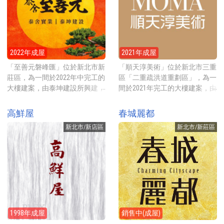
為工業區，規劃2-4房19-42坪的
層的電梯大廈，規劃18、30與39
房型，A棟平均一層10戶共用2
坪的房型，各棟平均一層4戶共
部電梯、B棟平均一層6戶共用2
用1部電梯，合計共81戶住家，
部電梯、C棟平均一層7戶共用2
一樓有2戶店面。公設比約
部電梯、D棟平均一層9戶共用2
32.77%，提供的公有設接待大
2022年成屋
2021年成屋
部電梯，合計共400戶，一樓有1
廳、健身房、會議室、KTV、撞
戶店面，另有1戶辦公室。公設
球室、中庭及水景後花園等。
「至善元磐峰匯」位於新北市新
「順天淳美術」位於新北市三重
比約35.8%。 建案地點就在亞洲
建案地點就在思源路靜巷內，走
莊區，為一間於2022年中完工的
區「二重疏洪道重劃區」，為一
路上，採買可步行約16分鐘至傳
路1分鐘可至頭前運動公園，採
大樓建案，由泰坤建設所興建，
間於2021年完工的大樓建案，由
統市場公有土城零售市場，走路
買可走路7分鐘到全聯福利中心
為全台最大的都更案，有地主
上市櫃的台中在地建商順鼎建設
23分鐘可到日月光廣場的百貨公
新莊中原店、或走8分鐘到家樂
戶，規劃2-4房24-67坪的房型，
在大台北地區所推出的第一個建
高鮮屋
春城麗都
司，裡面有秀泰影城外、還有很
福超市新莊昌隆店。交通方面，
地點就在熱鬧的新泰路上，2025
案，建案對面就是有424公頃新
多可逛可用餐的商店，搭乘捷運
步行4分鐘至捷運環狀線幸福
新北市/新店區
新北市/新莊區
年開賣時每坪牌價65-75萬元
北大都會公園，2021年預售開賣
土城站走路21分鐘，捷運站前有
站。
起。 建案基地約2977坪，興建
時牌價每坪約65萬元起。 建案
土城金成公園可休憩。
ABCDE5棟地上24/25層地下5層
基地約1125坪，興建一棟地上20
的電梯大廈，規劃2房24坪、3房
層地下4層的電梯大廈，規劃2房
(24、39坪)、4房(39、67坪)的房
25-30坪及3房的40-43坪，平均
型，AB棟平均一層4戶共用2部
每層10戶共用5部電梯(左右2棟
電梯，CDE棟平均一層8戶共用3
各5戶、大樓左右鏡像設計)，合
部電梯，戶戶樓高4米2，合計共
計共180戶住家，一樓有14戶店
1998年成屋
銷售中(成屋)
713戶住家，一樓有42戶店面，
面。公設比約33%，提供的公設