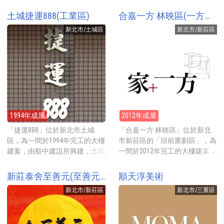
土城捷運888(工業區)
合嘉一方 林映區(一方林映/一方‧林映)
新北市/土城區
新北市/新莊區
1994年成屋
2012年成屋
「捷運888」位於新北市土城
「合嘉一方 林映區」位於新北
區，為一間於1994年完工的大樓
市新莊區的「頭前重劃區」，為
建案，由順中建設所興建，土地
一間於2012年完工的大樓建案，
分區為工業區，規劃2-4房19-42
由寶佳機構的合嘉建設所興建，
坪的房型，地點就在亞洲路上，
規劃18-39坪的房型，地點就在
新莊泰舍至善元(至善元磐峰匯)
順天淳美術
2024年實價登錄(已扣車位)每坪
思源路靜巷內，靠近頭前運動公
新北市/新莊區
新北市/三重區
約32-35萬元起。 建案基地約
園，2012年預售開賣時每坪牌價
1131坪，興建ABCD4棟地上13層
約55-58萬元起。 建案基地約458
地下2層的電梯大廈，土地分區
坪，興建AB2棟地上11層地下3