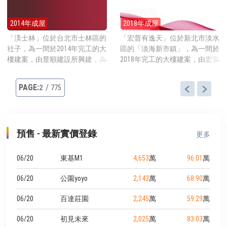
共56戶，一樓有2戶店面。公設
公設比約31.29%，主要的公設為
到，而2022年完工且為新北最大
比約32.83%，提供的公設有接待
接待大廳、視聽室與健身房。
佔地108公頃的的林口工一工業
2014年成屋
2018年成屋
大廳、交誼廳、會議室等。 建
建案地點就在長安東路一段的靜
區也是走路18分鐘就到，開車4
案地點就在熱鬧的八德路四段
巷內，步行3分鐘就到中央藝文
「渼士林」位於台北市士林區的
「宏普有逸天」位於新北市淡水
分鐘到捷運林口A9站。
上，採買可步行約14分鐘至全聯
公園、華山大草原與華山公園，
社子，為一間於2014年完工的大
區的「淡海新市鎮」，為一間於
福利中心松山中崙店，旁邊也有
公園有大片草地、街頭藝術、兒
樓建案，由昱順建設所興建，為
2018年完工的大樓建案，由宏普
傳統市場中崙市場。步行約10分
童遊戲區等。三創生活園區與光
都更案，採先建後售，規劃25-
建設所興建，以純日色的外觀為
鐘可到松山文創園區，步行至捷
華商場走路也是3分鐘就到。搭
48坪的房型，地點就在中正路靜
其特色，規劃1-3房16-32坪的房
2
775
運南京三民站約5分鐘，步行約
乘捷運的話可步行至忠孝新生站
巷內，2014年開賣時每坪牌價約
型，地點就在新市二路一段上，
18分鐘可到捷運台北小巨蛋站，
約10分鐘。
65萬元起。 建案基地約560坪，
2018年預售開賣時每坪牌價約25
小巨蛋與台北體育館及松山運動
興建一棟地上15層地下2層的電
萬元起。 建案基地約1654坪，
中心都在一起，館內有田徑場、
梯大廈，規劃25-48坪的房型，
興建ABC3棟地上13/19層地下5層
健身房、游泳池、體育館等，運
預售 - 最新實價登錄
平均一層6戶共用2部電梯，合計
的電梯大廈，規劃1房16-21坪 、
更多
動休閒散步都方便。
共80戶住家，一樓有2戶店面。
2房28坪、3房32坪的房型，AB
公設比約34%，提供的公設有接
棟為複層式產品，挑高3米與4米
06/20
東基M1
4,653
萬
96.01
萬
待大廳、中庭花園、空中花園、
2，C棟戶戶挑高3米6，各棟平
閱覽室、健身房等。 建案地點
均一層8戶共用2部電梯，合計共
06/20
公園yoyo
2,143
萬
68.90
萬
就在中正路靜巷內，採買可走路
356戶住家。公設比約34%，提
6分鐘到傳統市場社子菜市場，
供的公設有接待大廳、戲水池、
06/20
百達莊園
2,245
萬
59.29
萬
或走路8分鐘到全聯福利中心士
烤箱蒸氣區、交誼廳、健身房、
06/20
初見未來
2,025
萬
83.03
萬
林社子店。車程3-4分鐘可上百
觀景亭等。 建案地點就在新市