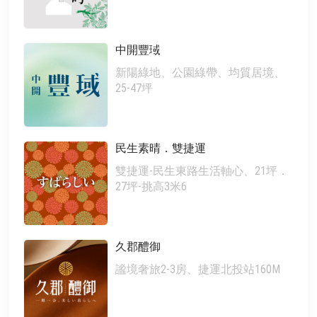
中開豐琙
新陽綠地、公園綠帶、均質居境、
25-47坪
民生素晴．雙捷運
雙捷運-民生東路生活軸心、21坪．
27坪-挑高3米6
久郡醴御
謐境奢旅2-3房、捷運北投站160M