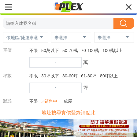
依地區/捷運來選
未選擇
未選擇
單價
不限
50萬以下
50-70萬
70-100萬
100萬以上
-
萬
坪數
不限
30坪以下
30-60坪
61-80坪
80坪以上
-
坪
狀態
不限
銷售中
成屋
地址搜尋實價登錄請點此