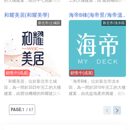
的大樓建案，由台中七期豪宅建
工的大樓建案，由 麗寶機構的
泉店、步行6分鐘可到全聯福利
家樂福淡新店，家樂福旁就是淡
商親家地產所興建，為都更案，
茂群國際投資所興建，採先建後
中心民族西店，步行5分鐘可到
水行政中心及淡水國民運動中
規劃1-2房11-27坪的房型，地點
售，為地上權產品，規劃26-44
和耀美居(和耀美學)
海帝B棟(海帝景/海帝溫泉B棟)
大龍街夜市，走路14分鐘可到有
心，運動中心內有運動有泳池、
就在安東街靜巷內，步行到捷運
坪的房型，地點就在吉祥街上，
溫水泳池的大同運動中心。步行
籃球場、羽球場、健身房等多樣
新北市/土城區
新北市/淡水區
忠孝復興站約3分鐘，離SOGO百
2026年實價登錄(已扣車位)每坪
約12分鐘到捷運圓山站。
設施，開車3分鐘到美麗新廣
貨5分鐘路程，2026年開賣時每
約54萬元起。 建案基地約433
場，廣場內有各式商家、美食餐
坪牌價約168-173萬元起。 建案
坪，興建AB2棟地上10層地下2
廳與淡海美麗新影城。
基地約391坪，興建一棟地上15
層的電梯大廈，規劃 2房(25、
層地下3層的電梯大廈，規劃1房
26、29坪)與3房(44坪)的房型，
(11坪)、2房(18-25坪)、2+1房(27
合計共36戶住家，另有1戶店
坪)的房型，戶戶挑高3米6，平
面、1戶飲食店及1戶辦公室。公
均一層9戶共用2部電梯，合計共
設比約37.3%，提供的公設有接
銷售中(成屋)
銷售中(成屋)
105戶住家，一樓有2戶店面。公
待大廳、交誼廳等。 建案地點
設比約38.9%，提供的公設有一
在「重陽重劃區」的吉祥街上，
「和耀美居」位於新北市土城
「海帝B棟」位於新北市淡水
樓挑高6米的接待大廳、空中花
走路1分鐘就是社區公園親水公
區，為一間於2025年完工的大樓
區，為一間於2010年完工的大樓
園等。 建案地點就在安東街靜
園，採買可步行6分鐘到家樂福
建案，由寶佳機構的和耀建設所
建案，由兆益地產所興建，規劃
巷內，步行到捷運忠孝復興站約
蘆洲店，附近也有不少公園，像
興建，規劃2-3房26-37坪的房
2-3房32-80坪的房型，開挖地底
3分鐘，採買可步行5分鐘到大潤
走路4分鐘就到三重集賢環保公
型，地點就在中央路四段靜巷
1550米溫泉水脈，主打戶戶溫泉
1
67
發中崙店，步行4分鐘到百貨公
園，公園內有籃球場、網球場、
內，靠近鴻海，2026年開賣時每
到府，地點在中正東路一段靜巷
司微風廣場、5分鐘到SOGO百貨
兒童遊樂器材等多樣化設施，另
坪牌價約63萬元起。 建案基地
內，離輕軌竿蓁林站步行約6分
與東區商圈，走路約7分鐘到有
步行6分鐘就到面淡水河的淡水
約456坪，興建一棟地上12層地
鐘，2026年開賣時每坪牌價約
兒童遊樂設施與溜冰場的社區公
河畔公園，有大片草地、自行車