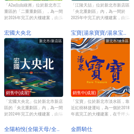
「A2a自由綠洲」位於新北市三
「江陵天喆」位於新北市新店區
重區的「二重重劃區」，為一間
「央北重劃區」內，為一間於
於2026年完工的大樓建案，由茂
2025年中完工的大樓建案，由江
德機構所興建，規劃2-3房17-30
凌建設所興建，規劃3-4房41-63
坪的房型，基地四面臨路，地點
坪的房型，地點就在文記路，
宏國大央北
宝寶(湯泉寶寶/湯泉宝寶/寶宝)
就在水漾路二段上，靠近穀保家
2026年開賣時牌價每坪約95-108
新北市/新店區
新北市/淡水區
商與疏洪親水公園，2026年預售
萬元起。 建案基地約907坪，興
開賣時每坪牌價約72-76萬元
建一棟地上24層地下5層的電梯
起。 建案基地約1229坪，興建
大廈，規劃3房(41坪)與4房
AB2棟地上15層地下5層的電梯
(60~63坪)的房型，室內高度約3
大廈，規劃2房(17-22坪)、2+1房
米6，平均一層4戶共用3部電
(21-22坪)、3房(25-30坪)的房
梯，合計共有88戶住家，一樓有
型，合計共322戶住家，一樓有5
1戶店面。公設比約33.5%，提供
戶店面。公設比約34.5%，提供
的公設有接待大廳、交誼廳、閱
銷售中(成屋)
銷售中(成屋)
的公設有接接待大廳、交誼廳、
覽室、健身房、兒童遊戲區、瑜
會議室、閱覽室、健身房、兒童
伽教室、廚藝教室、宅配室等。
「宏國大央北」位於新北市新店
「宝寶」位於新北市淡水區，靠
遊戲區、瑜伽教室、廚藝教室、
建案地點就在文記路，正對佔地
區的「央北重劃區」內，為一間
近紅樹林捷運站，為一個於2018
才藝室、家教教室等。 建案地
近2公頃的十四張歷史公園，步
於2024年完工的大樓建案，由瑞
年底完工的大樓建案，在千坪大
點就在三重的「在二重重劃區」
行至雙捷運十四張站約10分鐘，
陞開發所興建，主打河岸第一
的基地上只規劃88戶住家，地點
的水漾路二段上，步行幾分鐘就
步行到新店溪畔約10分鐘，溪畔
排，無地主戶，主力規劃2-3房
位於紅樹林捷運站對面的斜坡
全陽柏悅(全陽天母/全陽柏悦)
金爵騎仕
到疏洪親水公園與二重疏洪道上
有一連串綠帶公園，像是萊茵公
27-42坪房型，建築外觀請到日
上，規劃3-4房45-58坪的中型坪