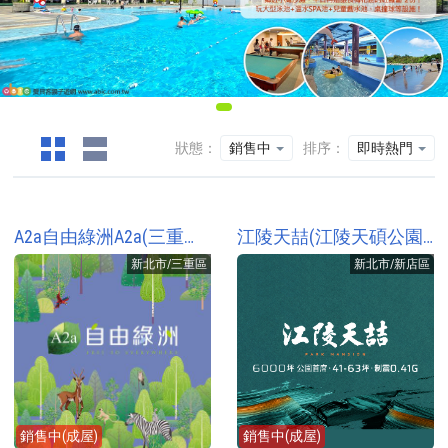
狀態：
銷售中
排序：
即時熱門
A2a自由綠洲A2a(三重水岸城堡/三重水岸迪士尼)
江陵天喆(江陵天碩公園特區)
新北市/三重區
新北市/新店區
銷售中(成屋)
銷售中(成屋)