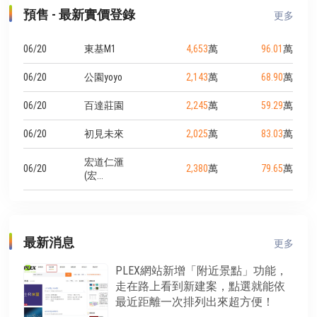
下3層的電梯大廈，規劃2房(26-
40-48萬元起。 建案基地約1101
園瑠公圳公園，生活機能非常便
道等。學校的話走路5分鐘到學
預售 - 最新實價登錄
27坪)、2+1房(29坪)、3房(34-37
坪，興建AB2棟地上27層地下5
更多
利。
區五華國小、7分鐘到學區碧華
坪)的房型，平均一層5戶共用1
層的電梯大廈，規劃2房(32坪)
國中，新北高中走路也是5分鐘
部電梯，合計共55戶住家，一樓
與3房(65-80坪)的房型，平均每
06/20
東基M1
4,653
萬
96.01
萬
就到。開車2分鐘就上重陽大
有5戶店面。公設比約33.52%，
層3戶，合計共200戶住家。公設
橋，跨淡水河幾分鐘就進台北
提供的公設有接待大廳、中庭花
比約32%，提供的公設有接待大
06/20
公園yoyo
2,143
萬
68.90
萬
市。 註1：本案為70年地上權產
園、兒童遊戲區等。 建案地點
廳、交誼廳、閱覽室、健身房、
品，使用年限依現場公告為主。
就在中央路四段靜巷內，旁邊為
KTV、戶外泳池、室內溫泉池、
06/20
百達莊園
2,245
萬
59.29
萬
註2：地上權建案指「僅擁有土
鴻海園區，步行3分鐘可到2990
Spa 水療池、烤箱等。 建案地點
地使用權」，建商與政府租用70
06/20
初見未來
2,025
萬
83.03
萬
坪的頂埔永福公園，學區頂埔國
在中正東路一段靜巷內，離輕軌
年的使用年限，買方住戶是買房
小走路5分鐘可到，採買可步行5
竿蓁林站步行約6分鐘，採買的
不買地，因此無須繳交地價稅與
宏道仁滙
分鐘到全聯福利中心土城中州
話，步行10分鐘可至全聯福利中
06/20
2,380
萬
79.65
萬
土地增值稅，但每年須繳地租給
(宏...
店，步行6分鐘到捷運頂埔站。
心的淡水淡金店。步行約14分鐘
政府(地租約3.5%，2.5%為固定、
到捷運紅樹林站、走路約17分鐘
1%隨公告地價浮動)。住戶擁有
就淡水老街跟捷運淡水站
房屋的建物所有權，因此也可自
行出租買賣房屋。
最新消息
更多
PLEX網站新增「附近景點」功能，
走在路上看到新建案，點選就能依
最近距離一次排列出來超方便！