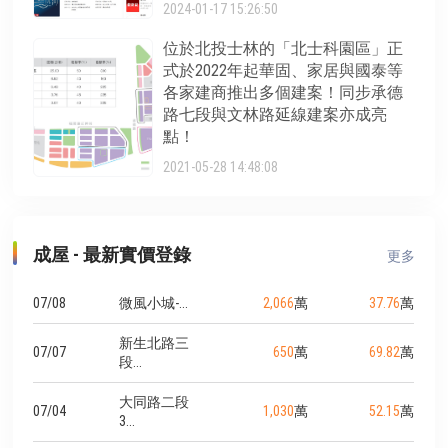
2024-01-17 15:26:50
位於北投士林的「北士科園區」正
式於2022年起華固、家居與國泰等
各家建商推出多個建案！同步承德
路七段與文林路延線建案亦成亮
點！
2021-05-28 14:48:08
成屋 - 最新實價登錄
更多
07/08
微風小城-...
2,066
萬
37.76
萬
新生北路三
07/07
650
萬
69.82
萬
段...
大同路二段
07/04
1,030
萬
52.15
萬
3...