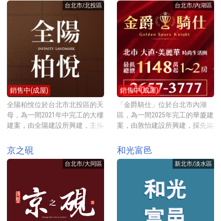
的大都會公園，424公頃大的綠
園、小碧潭公園等，過個橋就到
台北市/北投區
台北市/內湖區
本首席大師-丹下憲孝設計，
數房型，2018年開賣時牌價每坪
道親水公園內有棒球場、籃球
佔地20公頃的陽光運動公園。開
2026年開賣時每坪牌價約65-72
約48萬元起。 建案基地約1309
場、自行車道、遙控賽車場、兒
車5分鐘就能上水源快速道路直
萬元起 ，採不二價銷售。 建案
坪，興建一棟地上23層地下4層
童遊戲設施等。採買的話可步行
達台北商業核心、17分鐘就到台
基地約1079坪，興建AB2棟地上
的電梯大廈，規劃3房45坪與4房
8分鐘到全聯超市三重中正店，
北火車站。
14層地下3層的電梯大廈，規劃2
58坪的房型，平均一層4戶共用2
中正北路商圈熱鬧繁榮，有麥當
房27坪、3房(33、42坪)與合併
部電梯，戶戶挑高3米6且戶戶邊
勞、屈臣氏及小吃商店等眾多。
戶的4房(70坪)的房型，平均每
間3面採光，合計共88戶住家，
距離未來的機場捷運三重站A2a
棟各自一層5戶共用2部電梯，合
一樓無店面的純住宅社區。公設
預定站約100米。
銷售中(成屋)
銷售中(成屋)
計共130戶住家，一樓有21戶店
比約32%，提供的公設有接待大
面。公設比約33.98%，提供的公
廳、中庭花園、交誼廳、會議
全陽柏悅位於台北市北投區的天
「金爵騎仕」位於台北市內湖
設主要集中在一樓，有一樓挑高
室、閱覽室、游泳池、健身房、
母，為一間2021年中完工的大樓
區，為一間2025年完工的華廈建
6米接待大廳、200坪中庭花園、
桌球室、兒童遊戲區、SPA、
建案，由全陽建設所興建，主推
案，由敦怡建設所興建，採先建
空中花園、交誼廳、會議室、閱
KTV、信箱區、撞球室等。 建案
80坪房型，地點就在天母西路
後售，規劃1-2房10-16坪的坪數
覽室、健身房、兒童遊戲區、廚
地點位於紅樹林捷運站對面的斜
上，前方就是天母磺溪，位於磺
房型，地點就在內湖路一段靜巷
京之硯
和光富邑
藝教室、Lounge Bar等。 建案地
坡上，步行至捷運紅樹林站約8
溪第一排，豪宅先驅香港P＆T
內，2025年實價登錄(已扣車位)
點就在「央北重劃區」的央北二
分鐘，前方就是淡水河與77公頃
台北市/大同區
新北市/淡水區
打造建築外觀，2026年開賣時每
每坪約93萬元起。 建案基地約
路上，離捷運十四張站約300公
的紅樹林自然保留區，高樓層可
坪牌價約115-130萬元起。 建案
117坪，興建一棟地上6層地下2
尺，走路只要4分鐘左右。捷運
看到觀音山與淡水河的美麗景
基地約679坪，興建一棟地上21
層的電梯華廈，規劃1房(10-15
站旁就是新店溪與秀朗清溪河濱
觀，後方為新淡水高爾夫球場及
層地下4層的大廈，規劃57、68
坪)與2房(16.57坪)的坪數房型，
公園，騎車踏青都方便。採買可
大屯山，為低密度高綠覆的水岸
與80坪的3房房型，標準樓層挑
合計共32戶住家，有1戶事務
走路15分鐘(開車3分鐘)至傳統
溫泉宅，捷運站對面有全家、7-
高3米45，採毛胚交屋，平均一
所。公設比約38%，提供的公設