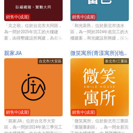
市場新店中央公有市場或旁邊的
11、郵局等。
層3戶共用2部電梯，合計49戶住
有接待大廳、健身房、瑜伽教室
全聯福利中心。
家，目前主推80坪房型。公設比
等。 建案地點就在內湖路一段
銷售中(成屋)
銷售中(成屋)
約33%，提供的公設有一樓挑高
靜巷內，步行4分鐘可到社區公
近7米的接待大廳，另外還有中
園九華公園，走路約17分鐘到美
「京之硯」位於台北市大同區，
「和光富邑」位於新北市淡水
庭花園、空中花園、交誼廳、健
麗華百貨，採買可步行7分鐘到
為一間於2025年完工的大樓建
區，為一間於2024年底完工的大
身房、瑜伽教室等。 建案對面
全聯福利中心內湖文湖店，走路
案，由得墾建設所興建，為都更
樓建案，和光建設所興建，採先
就是佔地約1公頃的振興公園，
12分鐘到家樂福台北內湖一店，
案，規劃2-3房21-35坪的房型，
建後售，規劃2-3房25-47坪的坪
過馬路就到，走路2分鐘到石牌
搭乘捷運可步行到捷運西湖站約
地點就在酒泉街上，2025年預售
數房型，地點就在新市二路三段
親家JIA
微笑寓所(青漾寓所)(地上權產品)
路二段，此路段上有榮總、振興
16分鐘。
開賣時初估每坪牌價約89-93萬
靜巷內，2025年開賣時每坪牌價
醫院與台北護理健康大學，街上
台北市/大安區
新北市/三重區
元起。 建案基地約89坪，興建1
約31.8-34.5萬元起。 建案基地約
有各種餐廳小吃與商店。步行10
棟地上10層地下2層的電梯大
1085坪，興建AB2棟地上15層地
分鐘到石牌商城。採買的話在社
樓，規劃2房(21-26坪)與3房(35.7
下4層的電梯大廈，規劃2房(25-
區的天母西路上步行約8分鐘有
坪)的房型，平均一層2戶共用1
30坪)與3房(46-47坪)的坪數房
全聯超市天母天玉店與Jason超
部電梯，合計共17戶住家、一樓
型，各棟平均一層7戶，合計共
市。開車5分鐘到天母新光三越
有1戶店面。公設比約35.67%，
191戶住家，一樓有6戶店面。公
與天母運動公園。
無特別公設。 建案地點就在酒
設比約35.5%，提供的公設有接
泉街上，步行4分鐘可到迪化休
待大廳等。 建案地點就在新市
銷售中(成屋)
銷售中(成屋)
閒運動公園，公園內有壘球場、
二路三段靜巷內，走路幾分鐘就
網球場、籃球場等。採買可步行
到佔地萬坪的公七簡易自然公
「親家JIA」位於台北市大安
「微笑寓所」位於新北市三重區
6分鐘到傳統市場大龍市場、步
園，步行至輕軌淡海新市鎮站約
區，為一間於2024年第三季完工
「重陽重劃區」，為一間全新完
行4分鐘可到家樂福超市台北酒
7分鐘。採買建議開車約4分鐘至