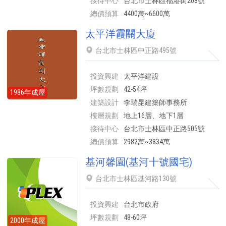
接待中心
台北市士林區福港街208號
總價預算
4400萬~6600萬
太平洋霞關大廈
台北市士林區中正路495號
投資興建
太平洋建設
坪數規劃
42-54坪
1986年成屋
建築設計
李瑞昆建築師事務所
樓層規劃
地上16層、地下1層
接待中心
台北市士林區中正路505號
總價預算
2982萬~3834萬
基河馨園(基河十號國宅)
台北市士林區基河路130號
投資興建
台北市政府
坪數規劃
48-60坪
2000年成屋