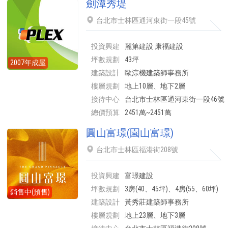
劍潭秀堤
台北市士林區通河東街一段45號
投資興建
麗第建設 康福建設
坪數規劃
43坪
2007年成屋
建築設計
歐淙機建築師事務所
樓層規劃
地上10層、地下2層
接待中心
台北市士林區通河東街一段46號
總價預算
2451萬~2451萬
圓山富璟(園山富璟)
台北市士林區福港街208號
投資興建
富璟建設
坪數規劃
3房(40、45坪)、4房(55、60坪)
銷售中(預售)
建築設計
黃秀莊建築師事務所
樓層規劃
地上23層、地下3層